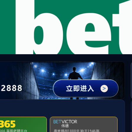
beat·365(中国)唯一官方网站
35
35
企业动态
科技创新